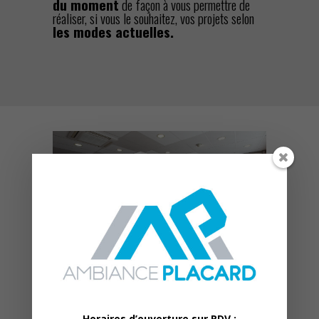
du moment
de façon à vous permettre de
réaliser, si vous le souhaitez, vos projets selon
les modes actuelles.
Horaires d’ouverture sur RDV :